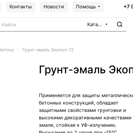
+7 
Контакты
Новости
Помощь
Каталог
–
бетону
Грунт-эмаль Экопол-12
Грунт-эмаль Эко
Применяется для защиты металлическ
бетонных конструкций, обладает
защитными свойствами грунтовки и
высокими декоративными качествами
эмали, стойкая к УФ-излучению.
Высыхание до 2 часов при -25°С.