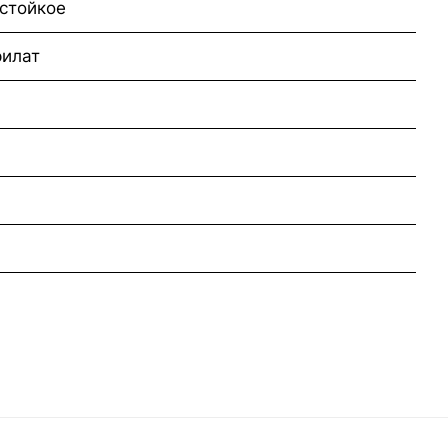
стойкое
илат