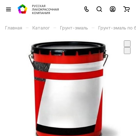
–
–
–
Главная
Каталог
Грунт-эмаль
Грунт-эмаль по 