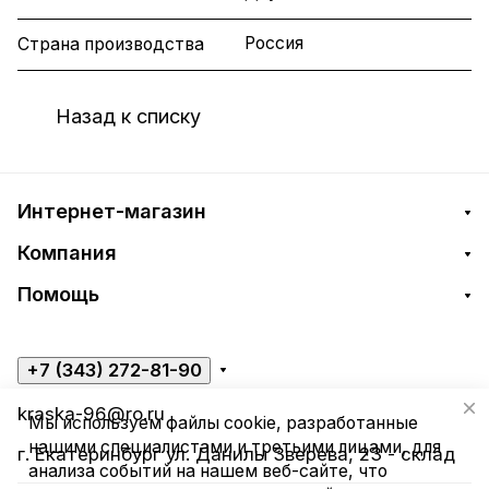
Россия
Страна производства
Назад к списку
Интернет-магазин
Компания
Помощь
+7 (343) 272-81-90
kraska-96@ro.ru
Мы используем файлы cookie, разработанные
нашими специалистами и третьими лицами, для
г. Екатеринбург ул. Данилы Зверева, 23 - склад
анализа событий на нашем веб-сайте, что