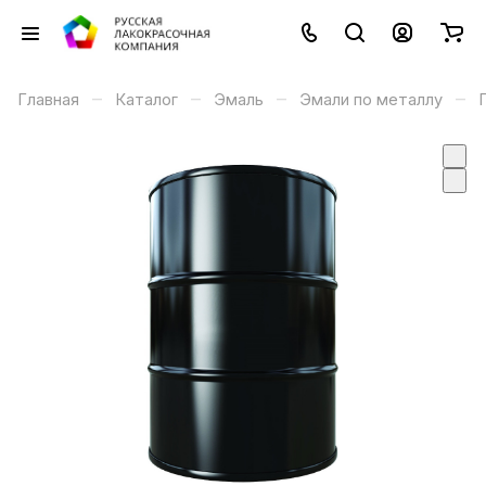
–
–
–
–
Главная
Каталог
Эмаль
Эмали по металлу