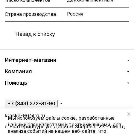
Число компонентов
Россия
Страна производства
Назад к списку
Интернет-магазин
Компания
Помощь
+7 (343) 272-81-90
kraska-96@ro.ru
Мы используем файлы cookie, разработанные
нашими специалистами и третьими лицами, для
г. Екатеринбург ул. Данилы Зверева, 23 - склад
анализа событий на нашем веб-сайте, что