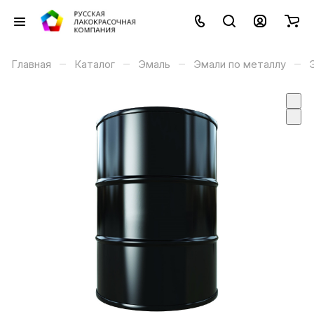
–
–
–
–
Главная
Каталог
Эмаль
Эмали по металлу