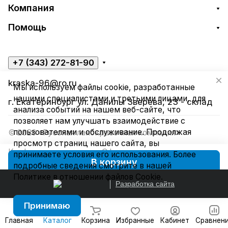
Компания
Помощь
+7 (343) 272-81-90
kraska-96@ro.ru
Мы используем файлы cookie, разработанные
нашими специалистами и третьими лицами, для
г. Екатеринбург ул. Данилы Зверева, 23 - склад
анализа событий на нашем веб-сайте, что
позволяет нам улучшать взаимодействие с
пользователями и обслуживание. Продолжая
© 2026 «Русская лакокрасочная компания»
просмотр страниц нашего сайта, вы
Конфиденциальность
Оферта
принимаете условия его использования. Более
В корзину
подробные сведения смотрите в нашей
Политике в отношении файлов Cookie
.
Разработка сайта
Принимаю
Главная
Каталог
Корзина
Избранные
Кабинет
Сравнен