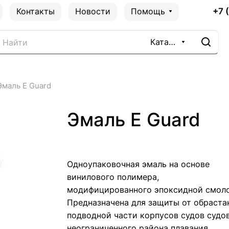
+7 
Контакты
Новости
Помощь
Каталог
Эмаль Е Guard
Эмаль Е Guard
Одноупаковочная эмаль на основе
винилового полимера,
модифицированного эпоксидной смоло
Предназначена для защиты от обраста
подводной части корпусов судов судо
неограниченного района плавания.