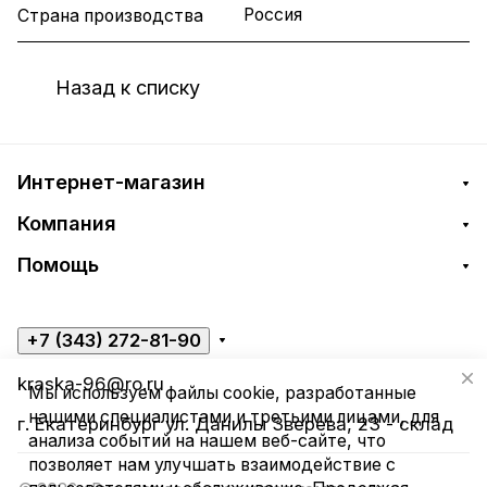
Россия
Страна производства
Назад к списку
Интернет-магазин
Компания
Помощь
+7 (343) 272-81-90
kraska-96@ro.ru
Мы используем файлы cookie, разработанные
нашими специалистами и третьими лицами, для
г. Екатеринбург ул. Данилы Зверева, 23 - склад
анализа событий на нашем веб-сайте, что
позволяет нам улучшать взаимодействие с