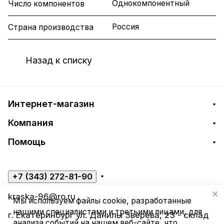
Однокомпонентный
Число компонентов
Россия
Страна производства
Назад к списку
Интернет-магазин
Компания
Помощь
+7 (343) 272-81-90
kraska-96@ro.ru
Мы используем файлы cookie, разработанные
нашими специалистами и третьими лицами, для
г. Екатеринбург ул. Данилы Зверева, 23 - склад
анализа событий на нашем веб-сайте, что