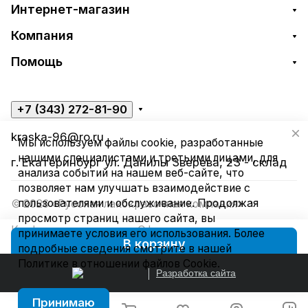
Интернет-магазин
Компания
Помощь
+7 (343) 272-81-90
kraska-96@ro.ru
Мы используем файлы cookie, разработанные
нашими специалистами и третьими лицами, для
г. Екатеринбург ул. Данилы Зверева, 23 - склад
анализа событий на нашем веб-сайте, что
позволяет нам улучшать взаимодействие с
пользователями и обслуживание. Продолжая
© 2026 «Русская лакокрасочная компания»
просмотр страниц нашего сайта, вы
Конфиденциальность
Оферта
принимаете условия его использования. Более
В корзину
подробные сведения смотрите в нашей
Политике в отношении файлов Cookie
.
Разработка сайта
Принимаю