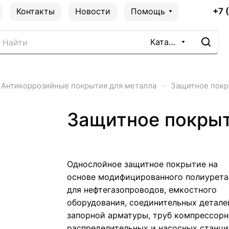
+7 
Контакты
Новости
Помощь
Каталог
–
Антикоррозийные покрытия для металла
Защитное покр
Защитное покрыт
Однослойное защитное покрытие на
основе модифицированного полиурета
для нефтегазопроводов, емкостного
оборудования, соединительных детале
запорной арматуры, труб компрессорн
распределительных и насосных станци