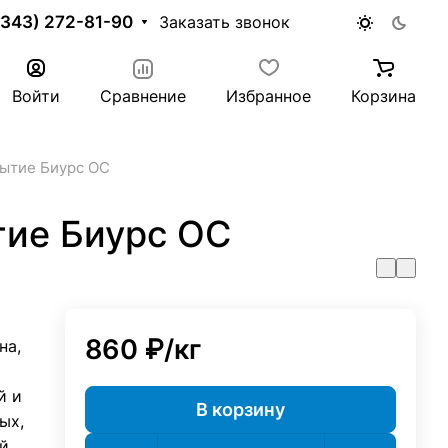
(343) 272-81-90
Заказать звонок
Войти
Сравнение
Избранное
Корзина
ытие Биурс ОС
ие Биурс ОС
860 ₽/
кг
на,
й и
В корзину
ых,
й.