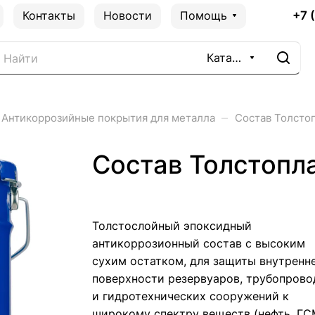
+7 
Контакты
Новости
Помощь
Каталог
–
Антикоррозийные покрытия для металла
Состав Толсто
Состав Толстопл
Толстослойный эпоксидный
антикоррозионный состав с высоким
сухим остатком, для защиты внутренн
поверхности резервуаров, трубопрово
и гидротехнических сооружений к
широкому спектру веществ (нефть, ГС