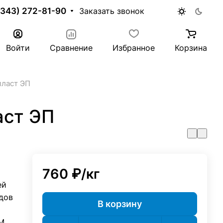
(343) 272-81-90
Заказать звонок
Войти
Сравнение
Избранное
Корзина
пласт ЭП
аст ЭП
760 ₽/
кг
ей
дов
В корзину
М,