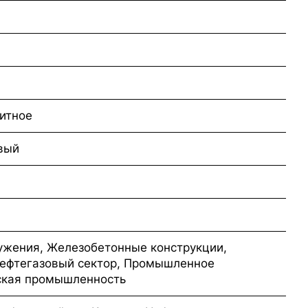
итное
вый
ужения, Железобетонные конструкции,
Нефтегазовый сектор, Промышленное
ская промышленность