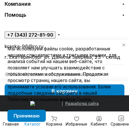
Компания
Помощь
+7 (343) 272-81-90
kraska-96@ro.ru
Мы используем файлы cookie, разработанные
нашими специалистами и третьими лицами, для
г. Екатеринбург ул. Данилы Зверева, 23 - склад
анализа событий на нашем веб-сайте, что
позволяет нам улучшать взаимодействие с
пользователями и обслуживание. Продолжая
© 2026 «Русская лакокрасочная компания»
просмотр страниц нашего сайта, вы
Конфиденциальность
Оферта
принимаете условия его использования. Более
В корзину
подробные сведения смотрите в нашей
Политике в отношении файлов Cookie
.
Разработка сайта
Принимаю
Главная
Каталог
Корзина
Избранные
Кабинет
Сравнен