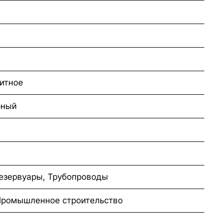
итное
рный
езервуары, Трубопроводы
Промышленное строительство